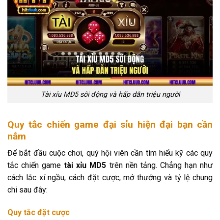
Tài xỉu MD5 sôi động và hấp dẫn triệu người
Quy tắc chiến game đại sỉu hiện đại bạn cần
nắm
Để bắt đầu cuộc chơi, quý hội viên cần tìm hiểu kỹ các quy
tắc chiến game
tài xỉu MD5
trên nền tảng. Chẳng hạn như
cách lắc xí ngầu, cách đặt cược, mở thưởng và tỷ lệ chung
chi sau đây:
Quy tắc đặt cược