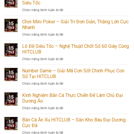
Báu
Siêu Tốc
Th3
Tứ
Chức năng bình luận bị tắt
ở
Linh
Chơi
HITCLUB
Keno
Chơi Mini Poker – Giải Trí Đơn Giản, Thắng Lớn Cực
–
15
Tại
Trở
Nhanh
Th3
HITCLUB
Thành
Chức năng bình luận bị tắt
ở
–
Tỷ
Chơi
Bí
Phú
Mini
Lô Đề Siêu Tốc – Nghệ Thuật Chốt Số 60 Giây Cùng
Kíp
Nhanh
15
Poker
Săn
HITCLUB
Chóng
Th3
–
Số
Chức năng bình luận bị tắt
ở
Giải
Đổi
Lô
Trí
Đời
Đề
Number Game – Giải Mã Cơn Sốt Chinh Phục Con
Đơn
Siêu
15
Siêu
Giản,
Số Tại HITCLUB
Tốc
Th3
Tốc
Thắng
Chức năng bình luận bị tắt
ở
–
Lớn
Number
Nghệ
Cực
Game
Kinh Nghiệm Bắn Cá Thực Chiến Để Làm Chủ Đại
Thuật
Nhanh
15
–
Chốt
Dương Ảo
Th3
Giải
Số
Chức năng bình luận bị tắt
ở
Mã
60
Kinh
Cơn
Giây
Nghiệm
Bắn Cá Ăn Xu HITCLUB – Săn Kho Báu Đại Dương
Sốt
Cùng
15
Bắn
Chinh
Cực Đã
HITCLUB
Th3
Cá
Phục
Chức năng bình luận bị tắt
ở
Thực