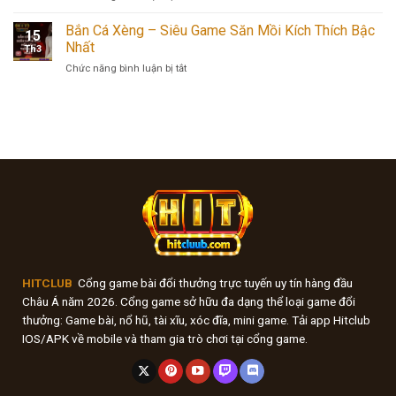
Con
Bắn
Chiến
Số
Cá
Bắn Cá Xèng – Siêu Game Săn Mồi Kích Thích Bậc
Để
Tại
15
Ăn
Làm
Nhất
HITCLUB
Th3
Xu
Chủ
Chức năng bình luận bị tắt
ở
HITCLUB
Đại
Bắn
–
Dương
Cá
Săn
Ảo
Xèng
Kho
–
Báu
Siêu
Đại
Game
Dương
Săn
Cực
Mồi
Đã
Kích
Thích
Bậc
Nhất
HITCLUB
Cổng game bài đổi thưởng trực tuyến uy tín hàng đầu
Châu Á năm 2026. Cổng game sở hữu đa dạng thể loại game đổi
thưởng: Game bài, nổ hũ, tài xĩu, xóc đĩa, mini game. Tải app Hitclub
IOS/APK về mobile và tham gia trò chơi tại cổng game.