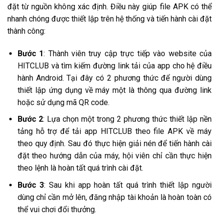
đặt từ nguồn không xác định. Điều này giúp file APK có thể
nhanh chóng được thiết lập trên hệ thống và tiến hành cài đặt
thành công:
Bước 1
: Thành viên truy cập trực tiếp vào website của
HITCLUB và tìm kiếm đường link tải của app cho hệ điều
hành Android. Tại đây có 2 phương thức để người dùng
thiết lập ứng dụng về máy một là thông qua đường link
hoặc sử dụng mã QR code.
Bước 2
: Lựa chọn một trong 2 phương thức thiết lập nền
tảng hỗ trợ để tải app HITCLUB theo file APK về máy
theo quy định. Sau đó thực hiện giải nén để tiến hành cài
đặt theo hướng dẫn của máy, hội viên chỉ cần thực hiện
theo lệnh là hoàn tất quá trình cài đặt.
Bước 3
: Sau khi app hoàn tất quá trình thiết lập người
dùng chỉ cần mở lên, đăng nhập tài khoản là hoàn toàn có
thể vui chơi đổi thưởng.