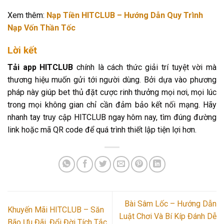
Xem thêm:
Nạp Tiền HITCLUB – Hướng Dẫn Quy Trình
Nạp Vốn Thần Tốc
Lời kết
Tải app HITCLUB
chính là cách thức giải trí tuyệt vời mà
thương hiệu muốn gửi tới người dùng. Bởi dựa vào phương
pháp này giúp bet thủ đặt cược rinh thưởng mọi nơi, mọi lúc
trong mọi không gian chỉ cần đảm bảo kết nối mạng. Hãy
nhanh tay truy cập HITCLUB ngay hôm nay, tìm đúng đường
link hoặc mã QR code để quá trình thiết lập tiện lợi hơn.
Bài Sâm Lốc – Hướng Dẫn
Khuyến Mãi HITCLUB – Săn
Luật Chơi Và Bí Kíp Đánh Dễ
Bão Ưu Đãi, Đổi Đời Tích Tắc