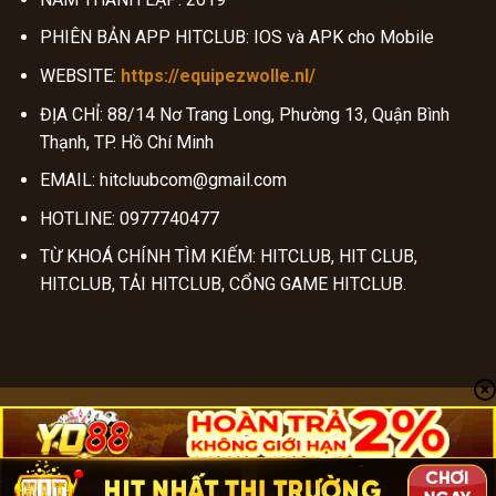
PHIÊN BẢN APP HITCLUB: IOS và APK cho Mobile
WEBSITE:
https://equipezwolle.nl/
ĐỊA CHỈ: 88/14 Nơ Trang Long, Phường 13, Quận Bình
Thạnh, TP. Hồ Chí Minh
EMAIL:
hitcluubcom@gmail.com
HOTLINE: 0977740477
TỪ KHOÁ CHÍNH TÌM KIẾM: HITCLUB, HIT CLUB,
HIT.CLUB, TẢI HITCLUB, CỔNG GAME HITCLUB.
GIỚI THIỆU
CHÍNH SÁCH BẢO MẬT
CHỨNG NHẬN HỢP PHÁP
ĐIỀU KHOẢN VÀ ĐIỀU KIỆN
MIỄN TRỪ TRÁCH NHIỆM
Copyright 2026 ©
Cổng game HITCLUB -
https://equipezwolle.nl/