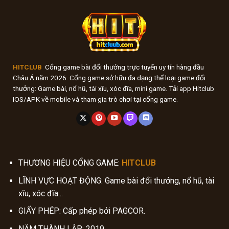
Săn
Cực
Mồi
Đã
Kích
Thích
Bậc
Nhất
HITCLUB
Cổng game bài đổi thưởng trực tuyến uy tín hàng đầu
Châu Á năm 2026. Cổng game sở hữu đa dạng thể loại game đổi
thưởng: Game bài, nổ hũ, tài xĩu, xóc đĩa, mini game. Tải app Hitclub
IOS/APK về mobile và tham gia trò chơi tại cổng game.
THƯƠNG HIỆU CỔNG GAME:
HITCLUB
LĨNH VỰC HOẠT ĐỘNG: Game bài đổi thưởng, nổ hũ, tài
xĩu, xóc đĩa...
GIẤY PHÉP: Cấp phép bởi PAGCOR.
NĂM THÀNH LẬP: 2019