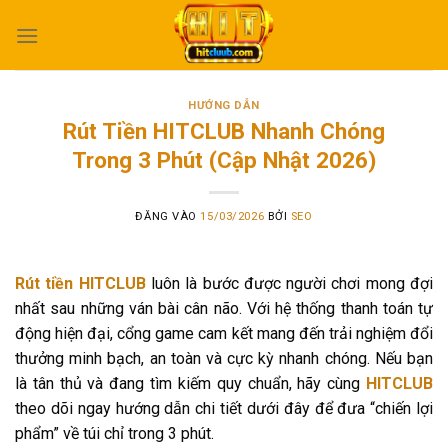
Bỏ
qua
nội
dung
HƯỚNG DẪN
Rút Tiền HITCLUB Nhanh Chóng
Trong 3 Phút (Cập Nhật 2026)
ĐĂNG VÀO
15/03/2026
BỞI
SEO
Rút tiền HITCLUB
luôn là bước được người chơi mong đợi
nhất sau những ván bài cân não. Với hệ thống thanh toán tự
động hiện đại, cổng game cam kết mang đến trải nghiệm đổi
thưởng minh bạch, an toàn và cực kỳ nhanh chóng. Nếu bạn
là tân thủ và đang tìm kiếm quy chuẩn, hãy cùng
HITCLUB
theo dõi ngay hướng dẫn chi tiết dưới đây để đưa “chiến lợi
phẩm” về túi chỉ trong 3 phút.