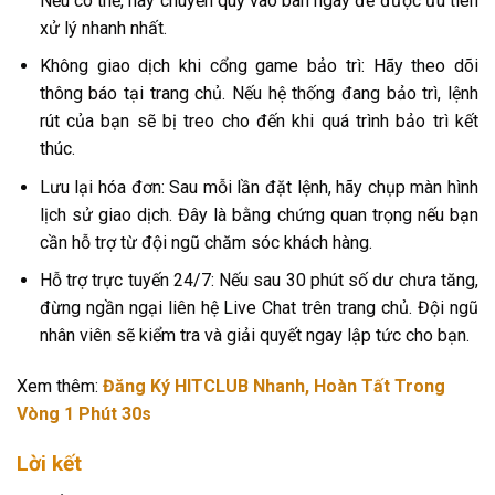
Nếu có thể, hãy chuyển quỹ vào ban ngày để được ưu tiên
xử lý nhanh nhất.
Không giao dịch khi cổng game bảo trì: Hãy theo dõi
thông báo tại trang chủ. Nếu hệ thống đang bảo trì, lệnh
rút của bạn sẽ bị treo cho đến khi quá trình bảo trì kết
thúc.
Lưu lại hóa đơn: Sau mỗi lần đặt lệnh, hãy chụp màn hình
lịch sử giao dịch. Đây là bằng chứng quan trọng nếu bạn
cần hỗ trợ từ đội ngũ chăm sóc khách hàng.
Hỗ trợ trực tuyến 24/7: Nếu sau 30 phút số dư chưa tăng,
đừng ngần ngại liên hệ Live Chat trên trang chủ. Đội ngũ
nhân viên sẽ kiểm tra và giải quyết ngay lập tức cho bạn.
Xem thêm:
Đăng Ký HITCLUB Nhanh, Hoàn Tất Trong
Vòng 1 Phút 30s
Lời kết