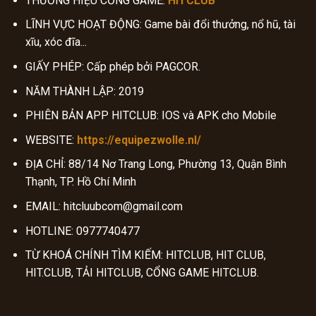
THƯƠNG HIỆU CỔNG GAME:
HITCLUB
LĨNH VỰC HOẠT ĐỘNG: Game bài đổi thưởng, nổ hũ, tài
xĩu, xóc đĩa...
GIẤY PHÉP: Cấp phép bởi PAGCOR.
NĂM THÀNH LẬP: 2019
PHIÊN BẢN APP HITCLUB: IOS và APK cho Mobile
WEBSITE:
https://equipezwolle.nl/
ĐỊA CHỈ: 88/14 Nơ Trang Long, Phường 13, Quận Bình
Thạnh, TP. Hồ Chí Minh
EMAIL:
hitcluubcom@gmail.com
HOTLINE: 0977740477
TỪ KHOÁ CHÍNH TÌM KIẾM: HITCLUB, HIT CLUB,
HIT.CLUB, TẢI HITCLUB, CỔNG GAME HITCLUB.