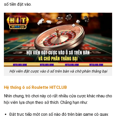
số tiền đặt vào.
Hội viên đặt cược vào ô số trên bàn và chờ phân thắng bại
Hệ thống ô số Roulette HITCLUB
Nhìn chung, trò chơi này có rất nhiều cửa cược khác nhau cho
hội viên lựa chọn theo sở thích. Chẳng hạn như:
Đặt trực tiếp một con số nào đó trên bàn game cò quay.