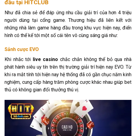
đầu tại HITCLUB
Như đã chia sẻ để đáp ứng nhu cầu giải trí của hơn 4 triệu
người dùng tại cổng game. Thương hiệu đã liên kết với
những nhà làm game hàng đầu trong khu vực hiện nay, điển
hình có thể kể tới một số cái tên vô cùng sáng giá như:
Sảnh cược EVO
Khi nhắc tới
live casino
chắc chắn không thể bỏ qua nhà
phát hành siêu uy tín trên thị trường giải trí hiện nay EVO. Từ
khi ra mắt tính tới hiện nay hệ thống đã có gần chục năm kinh
nghiệm, cung cấp hàng trăm phòng cược khác nhau giúp bet
thủ có không gian đổi thưởng thú vị.