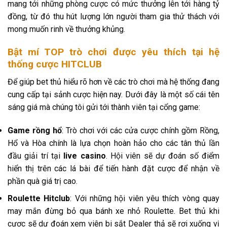
mang tới những phòng cược có mức thưởng lên tới hàng tỷ
đồng, từ đó thu hút lượng lớn người tham gia thử thách với
mong muốn rinh về thưởng khủng.
Bật mí TOP trò chơi được yêu thích tại hệ
thống cược HITCLUB
Để giúp bet thủ hiểu rõ hơn về các trò chơi mà hệ thống đang
cung cấp tại sảnh cược hiện nay. Dưới đây là một số cái tên
sáng giá mà chúng tôi gửi tới thành viên tại cổng game:
Game rồng hổ
: Trò chơi với các cửa cược chính gồm Rồng,
Hổ và Hòa chính là lựa chọn hoàn hảo cho các tân thủ lần
đầu giải trí tại
live casino
. Hội viên sẽ dự đoán số điểm
hiển thị trên các lá bài để tiến hành đặt cược để nhận về
phần quà giá trị cao.
Roulette Hitclub
: Với những hội viên yêu thích vòng quay
may mắn đừng bỏ qua bánh xe nhỏ Roulette. Bet thủ khi
cược sẽ dự đoán xem viên bi sắt Dealer thả sẽ rơi xuống vị