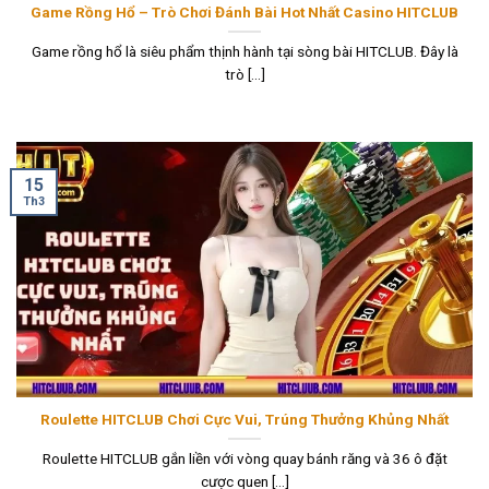
Game Rồng Hổ – Trò Chơi Đánh Bài Hot Nhất Casino HITCLUB
Game rồng hổ là siêu phẩm thịnh hành tại sòng bài HITCLUB. Đây là
trò [...]
15
Th3
Roulette HITCLUB Chơi Cực Vui, Trúng Thưởng Khủng Nhất
Roulette HITCLUB gắn liền với vòng quay bánh răng và 36 ô đặt
cược quen [...]