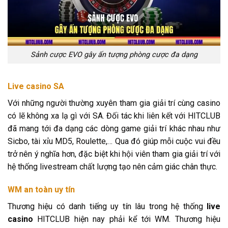
Sảnh cược EVO gây ấn tượng phòng cược đa dạng
Live casino SA
Với những người thường xuyên tham gia giải trí cùng casino
có lẽ không xa lạ gì với SA. Đối tác khi liên kết với HITCLUB
đã mang tới đa dạng các dòng game giải trí khác nhau như
Sicbo, tài xỉu MD5, Roulette,… Qua đó giúp mỗi cuộc vui đều
trở nên ý nghĩa hơn, đặc biệt khi hội viên tham gia giải trí với
hệ thống livestream chất lượng tạo nên cảm giác chân thực.
WM an toàn uy tín
Thương hiệu có danh tiếng uy tín lâu trong hệ thống
live
casino
HITCLUB hiện nay phải kể tới WM. Thương hiệu