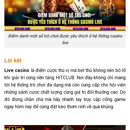
Điểm danh một số trò chơi được yêu thích ở hệ thống casino
live
Lời kết
Live casino
là điểm cược thú vị mà bet thủ không nên bỏ lỡ
khi giải trí cùng nền tảng HITCLUB. Nơi đây không chỉ mang
tới hệ thống trò chơi đa dạng mà còn cung cấp cho hội viên
những sảnh cược chất lượng cùng giá trị đổi thưởng cao. Do
đó đừng chần chừ mà hãy nhanh tay truy cập cổng game
ngay hôm nay để cùng đặt kèo thơm rinh về quà khủng.