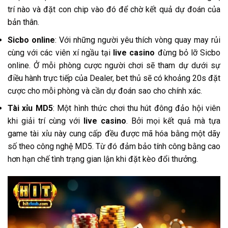
trí nào và đặt con chip vào đó để chờ kết quả dự đoán của
bản thân.
Sicbo online
: Với những người yêu thích vòng quay may rủi
cùng với các viên xí ngầu tại
live casino
đừng bỏ lỡ Sicbo
online. Ở mỗi phòng cược người chơi sẽ tham dự dưới sự
điều hành trực tiếp của Dealer, bet thủ sẽ có khoảng 20s đặt
cược cho mỗi phòng và cần dự đoán sao cho chính xác.
Tài xỉu MD5
: Một hình thức chơi thu hút đông đảo hội viên
khi giải trí cùng với
live casino
. Bởi mọi kết quả mà tựa
game tài xỉu này cung cấp đều được mã hóa bằng một dãy
số theo công nghệ MD5. Từ đó đảm bảo tính công bằng cao
hơn hạn chế tình trạng gian lận khi đặt kèo đổi thưởng.