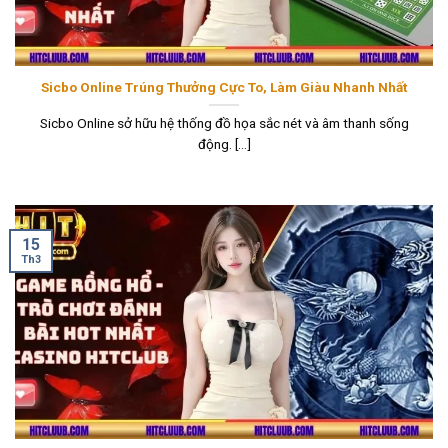
Sicbo Online Trúng Thưởng Cực To, Làm Giàu Nhanh Nhất
Sicbo Online sở hữu hệ thống đồ họa sắc nét và âm thanh sống
động. [...]
15
Th3