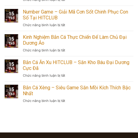
Giải
Đổi
Lô
Trí
Đời
Đề
Number Game – Giải Mã Cơn Sốt Chinh Phục Con
Đơn
Siêu
15
Siêu
Giản,
Số Tại HITCLUB
Tốc
Th3
Tốc
Thắng
Chức năng bình luận bị tắt
ở
–
Lớn
Number
Nghệ
Cực
Game
Kinh Nghiệm Bắn Cá Thực Chiến Để Làm Chủ Đại
Thuật
Nhanh
15
–
Chốt
Dương Ảo
Th3
Giải
Số
Chức năng bình luận bị tắt
ở
Mã
60
Kinh
Cơn
Giây
Nghiệm
Bắn Cá Ăn Xu HITCLUB – Săn Kho Báu Đại Dương
Sốt
Cùng
15
Bắn
Chinh
Cực Đã
HITCLUB
Th3
Cá
Phục
Chức năng bình luận bị tắt
ở
Thực
Con
Bắn
Chiến
Số
Cá
Bắn Cá Xèng – Siêu Game Săn Mồi Kích Thích Bậc
Để
Tại
15
Ăn
Làm
Nhất
HITCLUB
Th3
Xu
Chủ
Chức năng bình luận bị tắt
ở
HITCLUB
Đại
Bắn
–
Dương
Cá
Săn
Ảo
Xèng
Kho
–
Báu
Siêu
Đại
Game
Dương
Săn