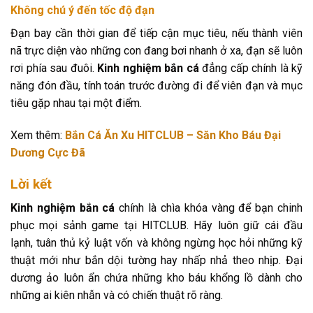
Không chú ý đến tốc độ đạn
Đạn bay cần thời gian để tiếp cận mục tiêu, nếu thành viên
nã trực diện vào những con đang bơi nhanh ở xa, đạn sẽ luôn
rơi phía sau đuôi.
Kinh nghiệm bắn cá
đẳng cấp chính là kỹ
năng đón đầu, tính toán trước đường đi để viên đạn và mục
tiêu gặp nhau tại một điểm.
Xem thêm:
Bắn Cá Ăn Xu HITCLUB – Săn Kho Báu Đại
Dương Cực Đã
Lời kết
Kinh nghiệm bắn cá
chính là chìa khóa vàng để bạn chinh
phục mọi sảnh game tại HITCLUB. Hãy luôn giữ cái đầu
lạnh, tuân thủ kỷ luật vốn và không ngừng học hỏi những kỹ
thuật mới như bắn dội tường hay nhấp nhả theo nhịp. Đại
dương ảo luôn ẩn chứa những kho báu khổng lồ dành cho
những ai kiên nhẫn và có chiến thuật rõ ràng.