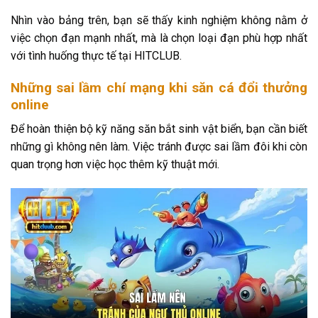
Nhìn vào bảng trên, bạn sẽ thấy kinh nghiệm không nằm ở
việc chọn đạn mạnh nhất, mà là chọn loại đạn phù hợp nhất
với tình huống thực tế tại HITCLUB.
Những sai lầm chí mạng khi săn cá đổi thưởng
online
Để hoàn thiện bộ kỹ năng săn bắt sinh vật biển, bạn cần biết
những gì không nên làm. Việc tránh được sai lầm đôi khi còn
quan trọng hơn việc học thêm kỹ thuật mới.