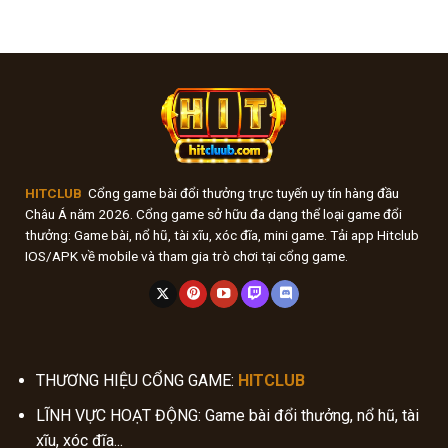
Xèng
Kho
–
Báu
Siêu
Đại
Game
Dương
Săn
Cực
Mồi
Đã
Kích
Thích
Bậc
Nhất
HITCLUB
Cổng game bài đổi thưởng trực tuyến uy tín hàng đầu
Châu Á năm 2026. Cổng game sở hữu đa dạng thể loại game đổi
thưởng: Game bài, nổ hũ, tài xĩu, xóc đĩa, mini game. Tải app Hitclub
IOS/APK về mobile và tham gia trò chơi tại cổng game.
THƯƠNG HIỆU CỔNG GAME:
HITCLUB
LĨNH VỰC HOẠT ĐỘNG: Game bài đổi thưởng, nổ hũ, tài
xĩu, xóc đĩa...