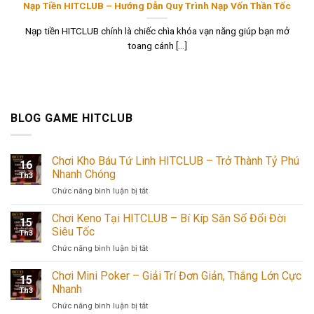
Nạp Tiền HITCLUB – Hướng Dẫn Quy Trình Nạp Vốn Thần Tốc
Nạp tiền HITCLUB chính là chiếc chìa khóa vạn năng giúp bạn mở
toang cánh [...]
BLOG GAME HITCLUB
Chơi Kho Báu Tứ Linh HITCLUB – Trở Thành Tỷ Phú
16
Nhanh Chóng
Th3
Chức năng bình luận bị tắt
ở
Chơi
Kho
Chơi Keno Tại HITCLUB – Bí Kíp Săn Số Đổi Đời
15
Báu
Siêu Tốc
Th3
Tứ
Chức năng bình luận bị tắt
ở
Linh
Chơi
HITCLUB
Keno
Chơi Mini Poker – Giải Trí Đơn Giản, Thắng Lớn Cực
–
15
Tại
Trở
Nhanh
Th3
HITCLUB
Thành
Chức năng bình luận bị tắt
ở
–
Tỷ