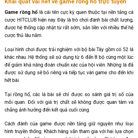
Khái quát vài nét về game rồng hổ trực tuyến
Game rồng hổ
là cái tên cực kỳ quen thuộc tại nền tảng cá
cược HITCLUB hiện nay. Đây là trò chơi đánh bài chất lượng,
được hệ thống cập nhật từ rất sớm, sắn liền với nhiều thế hệ
cược thủ lâu năm.
Loại hình chơi được trải nghiệm với bộ bài Tây gồm có 52 lá
khác nhau. Hệ thống sẽ sử dụng từ 6 đến 8 bộ cùng một lúc
để giảm khả năng đoán chuẩn xác của hội viên. Những lá đã
được sử dụng sẽ bỏ riêng và tiếp tục ván game cho đến khi
hết bài.
Tại rồng hổ, các lá bài sẽ chỉ được so sánh giá trị số của
mỗi quan. Đối với giá trị chất sẽ không được quan tâm và
chẳng ảnh hưởng đến kết quả cuối cùng.
Cách đánh của game được nền tảng giữ nguyên như loại
hình truyền thống. Khách hàng vẫn tham gia với hai lựa chọn