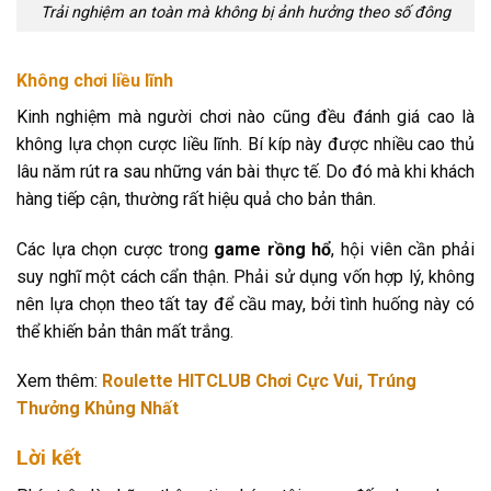
Trải nghiệm an toàn mà không bị ảnh hưởng theo số đông
Không chơi liều lĩnh
Kinh nghiệm mà người chơi nào cũng đều đánh giá cao là
không lựa chọn cược liều lĩnh. Bí kíp này được nhiều cao thủ
lâu năm rút ra sau những ván bài thực tế. Do đó mà khi khách
hàng tiếp cận, thường rất hiệu quả cho bản thân.
Các lựa chọn cược trong
game rồng hổ
, hội viên cần phải
suy nghĩ một cách cẩn thận. Phải sử dụng vốn hợp lý, không
nên lựa chọn theo tất tay để cầu may, bởi tình huống này có
thể khiến bản thân mất trắng.
Xem thêm:
Roulette HITCLUB Chơi Cực Vui, Trúng
Thưởng Khủng Nhất
Lời kết