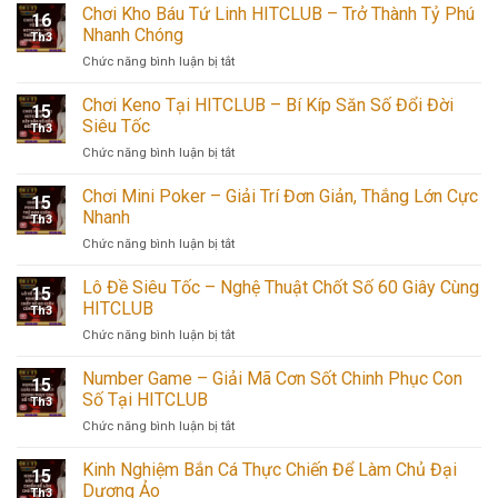
Chơi Kho Báu Tứ Linh HITCLUB – Trở Thành Tỷ Phú
16
Nhanh Chóng
Th3
Chức năng bình luận bị tắt
ở
Chơi
Kho
Chơi Keno Tại HITCLUB – Bí Kíp Săn Số Đổi Đời
15
Báu
Siêu Tốc
Th3
Tứ
Chức năng bình luận bị tắt
ở
Linh
Chơi
HITCLUB
Keno
Chơi Mini Poker – Giải Trí Đơn Giản, Thắng Lớn Cực
–
15
Tại
Trở
Nhanh
Th3
HITCLUB
Thành
Chức năng bình luận bị tắt
ở
–
Tỷ
Chơi
Bí
Phú
Mini
Lô Đề Siêu Tốc – Nghệ Thuật Chốt Số 60 Giây Cùng
Kíp
Nhanh
15
Poker
Săn
HITCLUB
Chóng
Th3
–
Số
Chức năng bình luận bị tắt
ở
Giải
Đổi
Lô
Trí
Đời
Đề
Number Game – Giải Mã Cơn Sốt Chinh Phục Con
Đơn
Siêu
15
Siêu
Giản,
Số Tại HITCLUB
Tốc
Th3
Tốc
Thắng
Chức năng bình luận bị tắt
ở
–
Lớn
Number
Nghệ
Cực
Game
Kinh Nghiệm Bắn Cá Thực Chiến Để Làm Chủ Đại
Thuật
Nhanh
15
–
Chốt
Dương Ảo
Th3