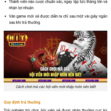
Thành viên nào cược chuẩn xác, ngay lập tức thắng lớn và
nhận lợi nhuận.
Ván game mới sẽ được diễn ra chỉ sau một vài giây ngắn
sau khi trả thưởng.
Cách chơi mà các hội viên mới nhập môn nên biết
Quy định trả thưởng
Trải nghiệm trò chơi, hội viên sẽ được nhận thưởng cực kỳ