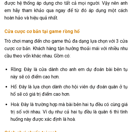
được hệ thống áp dụng cho tất cả mọi người. Vậy nên anh
em hãy tham khảo qua ngay để từ đó áp dụng một cách
hoàn hảo và hiệu quả nhất.
Cửa cược cơ bản tại game rồng hổ
Trò chơi mang đến cho game thủ đa dạng lựa chọn với 3 cửa
cược cơ bản. Khách hàng tận hưởng thoải mái với nhiều nhu
cầu theo vốn khác nhau. Gồm có:
Rồng: Đây là cửa dành cho anh em dự đoán bài bên tụ
này sẽ có điểm cao hơn.
Hổ: Đây là lựa chọn dành cho hội viên dự đoán quân ở tụ
hổ sẽ có giá trị điểm cao hơn.
Hoà: Đây là trường hợp mà bài bên hai tụ đều có cùng giá
trị số với nhau. Ví dụ như cả hai tụ đều là quân 6 thì tình
huống này được xác định là hoà.