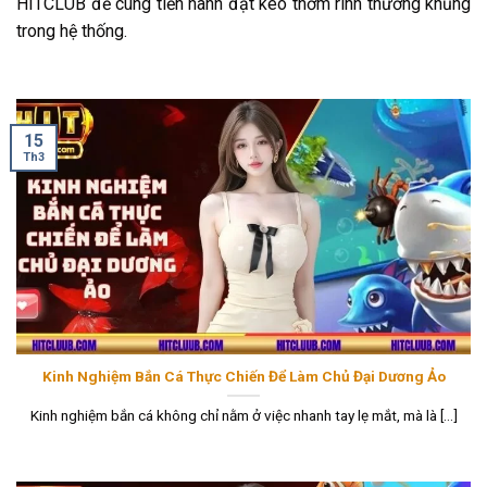
HITCLUB để cùng tiến hành đặt kèo thơm rinh thưởng khủng
trong hệ thống.
15
Th3
Kinh Nghiệm Bắn Cá Thực Chiến Để Làm Chủ Đại Dương Ảo
Kinh nghiệm bắn cá không chỉ nằm ở việc nhanh tay lẹ mắt, mà là [...]