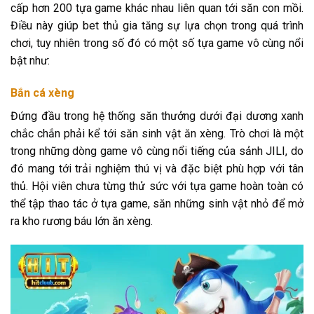
cấp hơn 200 tựa game khác nhau liên quan tới săn con mồi.
Điều này giúp bet thủ gia tăng sự lựa chọn trong quá trình
chơi, tuy nhiên trong số đó có một số tựa game vô cùng nổi
bật như:
Bắn cá xèng
Đứng đầu trong hệ thống săn thưởng dưới đại dương xanh
chắc chắn phải kể tới săn sinh vật ăn xèng. Trò chơi là một
trong những dòng game vô cùng nổi tiếng của sảnh JILI, do
đó mang tới trải nghiệm thú vị và đặc biệt phù hợp với tân
thủ. Hội viên chưa từng thử sức với tựa game hoàn toàn có
thể tập thao tác ở tựa game, săn những sinh vật nhỏ để mở
ra kho rương báu lớn ăn xèng.