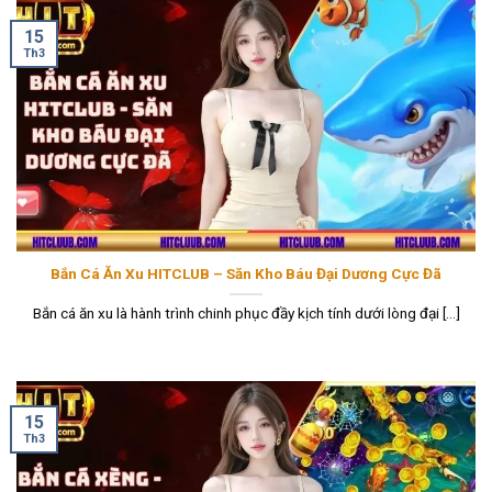
15
Th3
Bắn Cá Ăn Xu HITCLUB – Săn Kho Báu Đại Dương Cực Đã
Bắn cá ăn xu là hành trình chinh phục đầy kịch tính dưới lòng đại [...]
15
Th3