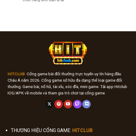
Chức năng bình luận bị tắt
ở
HITCLUB
Đại
Bắn
–
Dương
Cá
Săn
Ảo
Xèng
Kho
–
Báu
Siêu
Đại
Game
Dương
Săn
Cực
Mồi
Đã
Kích
Thích
Bậc
Nhất
HITCLUB
Cổng game bài đổi thưởng trực tuyến uy tín hàng đầu
Châu Á năm 2026. Cổng game sở hữu đa dạng thể loại game đổi
thưởng: Game bài, nổ hũ, tài xĩu, xóc đĩa, mini game. Tải app Hitclub
IOS/APK về mobile và tham gia trò chơi tại cổng game.
THƯƠNG HIỆU CỔNG GAME:
HITCLUB