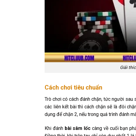
Giải thí
Cách chơi tiêu chuẩn
Trò chơi có cách đánh chặn, tức người sau s
các liên kết bài thì cách chặn sẽ là đôi c
dụng để chặn 2, nếu trong quá trình đánh m
Khi đánh
bài sâm lốc
càng về cuối bạn phả
Đồng thời, khi trên tay chỉ còn duy nhất 1 lá