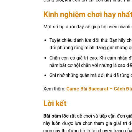
Kinh nghiệm chơi hay nhất
Một số típ dưới đây sẽ giúp hội viên nhanh
Tuyệt chiêu đánh lừa đối thủ: Bạn hãy ch
đối phương rằng mình đang giữ những quâ
Chặn con có giá trị cao: Khi cảm nhận
nắm bắt cơ hội chặn với những lá cao để
Ghi nhớ những quân mà đối thủ đã từng 
Xem thêm:
Game Bài Baccarat – Cách Đá
Lời kết
Bài sâm lốc
rất dễ chơi và tiếp cận đơn g
này luôn được lựa chọn tham gia giải tr
môn này thì đừng bỏ lỡ tại chuyên trang của