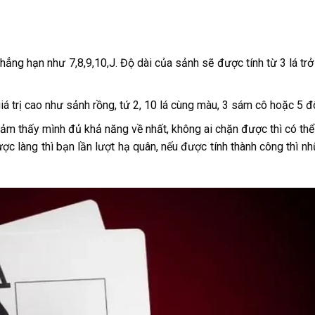
chẳng hạn như 7,8,9,10,J. Độ dài của sảnh sẽ được tính từ 3 lá trở
iá trị cao như sảnh rồng, tứ 2, 10 lá cùng màu, 3 sám cô hoặc 5 đ
ảm thấy mình đủ khả năng về nhất, không ai chặn được thì có thể
ược làng thì bạn lần lượt hạ quân, nếu được tính thành công thì n