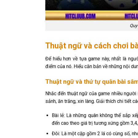
Quy
Thuật ngữ và cách chơi b
Để hiểu hơn về tựa game này, nhất là ngư
điểm của nó. Hiểu căn bản về những nội dun
Thuật ngữ và thứ tự quân bài sâm
Nhắc đến thuật ngữ của game nhiều người mớ
sảnh, ăn trắng, xin làng. Giải thích chi tiết
Bài lẻ: Là những quân không thể sắp xế
đến cao theo giá trị tương xứng gồm 3,4,
Đôi: Là một cặp gồm 2 lá có cùng số, nhỏ 