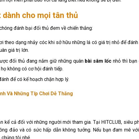
 dành cho mọi tân thủ
 chóng đánh bại đối thủ đem về chiến thắng:
ơi theo dạng nhảy cóc khi sở hữu những lá có giá trị nhỏ để đánh
n giá trị lớn.
 được đối thủ đang nắm giữ những quân
bài sâm lốc
nhỏ thì bạn
 họ không có cơ hội đánh tiếp.
đánh để có kế hoạch chặn hợp lý.
nh Và Những Típ Chơi Dễ Thắng
iản kể cả đối với những người mới tham gia. Tại HITCLUB, siêu 
í đông đảo và có sức hấp dẫn không tưởng. Nếu bạn đam mê vớ
 chúng tôi nhé.