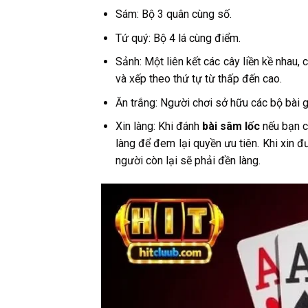
Sám: Bộ 3 quân cùng số.
Tứ quý: Bộ 4 lá cùng điểm.
Sảnh: Một liên kết các cây liền kề nhau, 
và xếp theo thứ tự từ thấp đến cao.
Ăn trắng: Người chơi sở hữu các bộ bài g
Xin làng: Khi đánh
bài sâm lốc
nếu bạn c
làng để đem lại quyền ưu tiên. Khi xin đ
người còn lại sẽ phải đền làng.