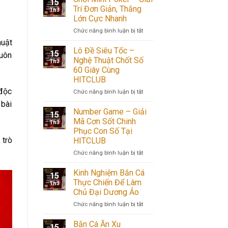
15
Tại
Thành
Trí Đơn Giản, Thắng
Th3
HITCLUB
Tỷ
Lớn Cực Nhanh
–
Phú
Chức năng bình luận bị tắt
ở
Bí
Nhanh
Chơi
Kíp
Chóng
huật
Mini
Săn
Lô Đề Siêu Tốc –
15
luôn
Poker
Số
Nghệ Thuật Chốt Số
Th3
–
Đổi
60 Giây Cùng
Giải
Đời
HITCLUB
Trí
Siêu
 độc
Đơn
Chức năng bình luận bị tắt
Tốc
ở
Giản,
Lô
 bài
Thắng
Đề
Number Game – Giải
15
Lớn
Siêu
Mã Cơn Sốt Chinh
Th3
Cực
Tốc
Phục Con Số Tại
Nhanh
–
 trò
HITCLUB
Nghệ
Thuật
Chức năng bình luận bị tắt
ở
Chốt
Number
Số
Game
Kinh Nghiệm Bắn Cá
15
60
–
Thực Chiến Để Làm
Th3
Giây
Giải
Chủ Đại Dương Ảo
Cùng
Mã
Chức năng bình luận bị tắt
HITCLUB
ở
Cơn
Kinh
Sốt
Nghiệm
Chinh
Bắn Cá Ăn Xu
15