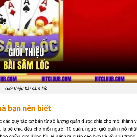
Giới thiệu bài sâm lốc
mà bạn nên biết
 các quy tắc cơ bản từ số lượng quân được chia cho mỗi thành v
2 lá sẽ chia đều cho mỗi người 10 quân, người giữ quân nhỏ nhấ
 theo chiều kim đồng hồ, ai đánh ra quân cao hơn và về đầu trong