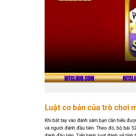
Luật cơ bản của trò chơi 
Khi bắt tay vào đánh sâm bạn cần hiểu được
và người đánh đầu tiên. Theo đó, bộ bài 5
đánh đầu tiên. Tiến hành lượt đánh sẽ tính